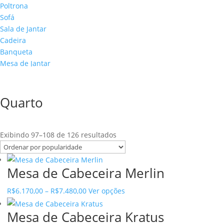
Poltrona
Sofá
Sala de Jantar
Cadeira
Banqueta
Mesa de Jantar
CONTATO
Quarto
Sorted
Exibindo 97–108 de 126 resultados
by
popularity
Mesa de Cabeceira Merlin
Price
This
R$
6.170,00
–
R$
7.480,00
Ver opções
range:
product
Mesa de Cabeceira Kratus
R$6.170,00
has