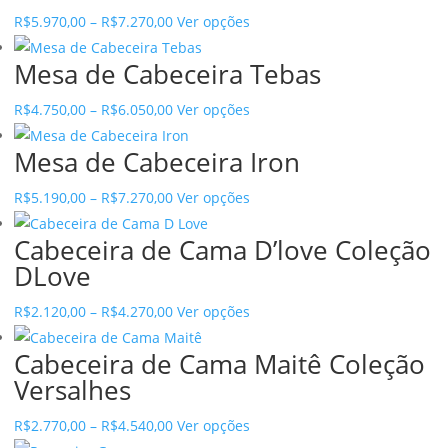
through
multiple
Price
This
R$
5.970,00
–
R$
7.270,00
Ver opções
R$7.480,00
variants.
range:
product
The
Mesa de Cabeceira Tebas
R$5.970,00
has
options
through
multiple
Price
This
R$
4.750,00
–
R$
6.050,00
Ver opções
may
R$7.270,00
variants.
range:
product
be
The
Mesa de Cabeceira Iron
R$4.750,00
has
chosen
options
through
multiple
on
Price
This
R$
5.190,00
–
R$
7.270,00
Ver opções
may
R$6.050,00
variants.
the
range:
product
be
The
Cabeceira de Cama D’love Coleção
product
R$5.190,00
has
chosen
options
DLove
page
through
multiple
on
may
R$7.270,00
variants.
the
Price
This
R$
2.120,00
–
R$
4.270,00
Ver opções
be
The
product
range:
product
chosen
options
Cabeceira de Cama Maitê Coleção
page
R$2.120,00
has
on
may
Versalhes
through
multiple
the
be
R$4.270,00
variants.
product
Price
This
R$
2.770,00
–
R$
4.540,00
Ver opções
chosen
The
page