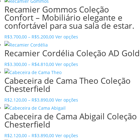
range:
product
on
options
Recamier Gommos Coleção
R$2.770,00
has
the
may
Confort – Mobiliário elegante e
through
multiple
product
be
confortável para sua sala de estar.
R$4.540,00
variants.
page
chosen
The
Price
This
R$
3.700,00
–
R$
5.200,00
Ver opções
on
options
range:
product
the
may
Recamier Cordélia Coleção AD Gold
R$3.700,00
has
product
be
through
multiple
page
Price
This
R$
3.300,00
–
R$
4.810,00
Ver opções
chosen
R$5.200,00
variants.
range:
product
on
The
Cabeceira de Cama Theo Coleção
R$3.300,00
has
the
options
Chesterfield
through
multiple
product
may
R$4.810,00
variants.
page
Price
This
R$
2.120,00
–
R$
3.890,00
Ver opções
be
The
range:
product
chosen
options
Cabeceira de Cama Abigail Coleção
R$2.120,00
has
on
may
Chesterfield
through
multiple
the
be
R$3.890,00
variants.
product
Price
This
R$
2.120,00
–
R$
3.890,00
Ver opções
chosen