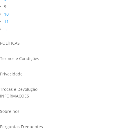
9
on
10
the
11
product
→
page
POLÍTICAS
Termos e Condições
Privacidade
Trocas e Devolução
INFORMAÇÕES
Sobre nós
Perguntas Frequentes