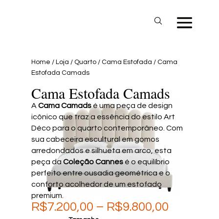
Home
/
Loja
/
Quarto
/
Cama Estofada
/ Cama
Estofada Camads
Cama Estofada Camads
A
Cama Camads
é uma peça de design
icônico que traz a essência do estilo Art
Déco para o quarto contemporâneo. Com
sua cabeceira escultural em gomos
arredondados e silhueta em arco, esta
peça da
Coleção Cannes
é o equilíbrio
perfeito entre ousadia geométrica e o
conforto acolhedor de um estofado
premium.
Price
R$
7.200,00
–
R$
9.800,00
range: