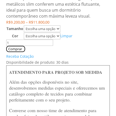
metálicos slim conferem uma estética flutuante,
ideal para quem busca um dormitório
contemporâneo com máxima leveza visual.
Price
R$
9.200,00
–
R$
11.800,00
range:
Tamanho
R$9.200,00
Cor
Limpar
through
Cama
R$11.800,00
Estofada
Comprar
Donatella
Receba Cotação
quantidade
Disponibilidade de produto: 30 dias
ATENDIMENTO PARA PROJETO SOB MEDIDA
Além das opções disponíveis no site,
desenvolvemos medidas especiais e oferecemos um
catálogo completo de tecidos para combinar
perfeitamente com o seu projeto.
Converse com nosso time de atendimento para