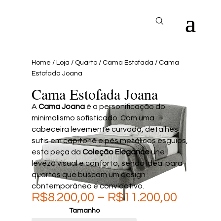
Home
/
Loja
/
Quarto
/
Cama Estofada
/ Cama
Estofada Joana
Cama Estofada Joana
A
Cama Joana
é a personificação do
minimalismo sofisticado. Com uma
cabeceira levemente curvada, detalhes
sutis em capitonê e pés metálicos esguios,
esta peça da
Coleção Elegance
une
leveza visual e conforto, sendo ideal para
quartos que buscam um design
contemporâneo e convidativo.
Price
R$
8.200,00
–
R$
11.200,00
range:
Tamanho
R$8.200