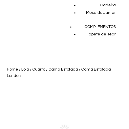
Cadeira
Mesa de Jantar
COMPLEMENTOS
Tapete de Tear
Home
/
Loja
/
Quarto
/
Cama Estofada
/ Cama Estofada
London