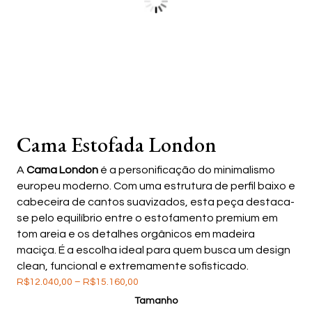
Cama Estofada London
A
Cama London
é a personificação do minimalismo
europeu moderno. Com uma estrutura de perfil baixo e
cabeceira de cantos suavizados, esta peça destaca-
se pelo equilíbrio entre o estofamento premium em
tom areia e os detalhes orgânicos em madeira
maciça. É a escolha ideal para quem busca um design
clean, funcional e extremamente sofisticado.
Price
R$
12.040,00
–
R$
15.160,00
range:
Tamanho