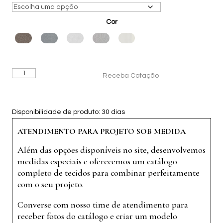
R$12.040,00
through
Cor
R$15.160,00
Cama
Receba Cotação
Comprar
Estofada
London
quantidade
Disponibilidade de produto: 30 dias
ATENDIMENTO PARA PROJETO SOB MEDIDA
Além das opções disponíveis no site, desenvolvemos
medidas especiais e oferecemos um catálogo
completo de tecidos para combinar perfeitamente
com o seu projeto.
Converse com nosso time de atendimento para
receber fotos do catálogo e criar um modelo