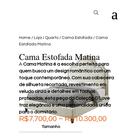
Home
/
Loja
/
Quarto
/
Cama Estofada
/ Cama
Estofada Matina
Cama Estofada Matina
A
Cama Matina
é a escolha perfeita para
quem busca um design romântico com um
toque contemporâneo. Com sua cabeceira
de silhueta recortada, revestimento em
veludo cinza e detalhes em tachas
prateadas, esta peça da
Coleção D’Love
traz elegância e uma personalidade única
para o dormitório.
Price
R$
7.700,00
–
R$
10.300,00
range:
Tamanho
R$7.700