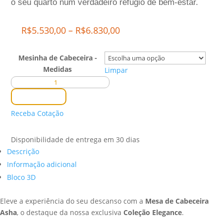
o seu quarto num verdadeiro refúgio de bem-estar.
Price
R$
5.530,00
–
R$
6.830,00
range:
R$5.530,00
Mesinha de Cabeceira -
through
Medidas
Limpar
R$6.830,00
Mesa
de
Comprar
Cabeceira
Receba Cotação
Asha
quantidade
Disponibilidade de entrega em 30 dias
Descrição
Informação adicional
Bloco 3D
Eleve a experiência do seu descanso com a
Mesa de Cabeceira
Asha
, o destaque da nossa exclusiva
Coleção Elegance
.