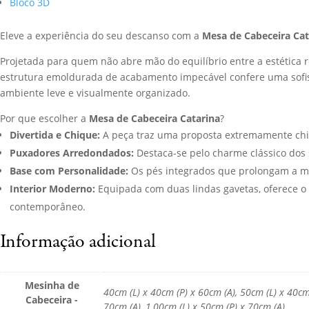
Bloco 3D
Eleve a experiência do seu descanso com a
Mesa de Cabeceira Cat
Projetada para quem não abre mão do equilíbrio entre a estética r
estrutura emoldurada de acabamento impecável confere uma sofis
ambiente leve e visualmente organizado.
Por que escolher a
Mesa de Cabeceira Catarina
?
Divertida e Chique:
A peça traz uma proposta extremamente chiq
Puxadores Arredondados:
Destaca-se pelo charme clássico dos 
Base com Personalidade:
Os pés integrados que prolongam a mol
Interior Moderno:
Equipada com duas lindas gavetas, oferece o
contemporâneo.
Informação adicional
Mesinha de
40cm (L) x 40cm (P) x 60cm (A), 50cm (L) x 40cm 
Cabeceira -
70cm (A), 1,00cm (L) x 50cm (P) x 70cm (A)