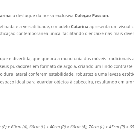
arina
, o destaque da nossa exclusiva
Coleção Passion
.
efinada e a versatilidade, o modelo
Catarina
apresenta um visual cl
ticação contemporânea única, facilitando o encaixe nas mais div
ue e divertida, que quebra a monotonia dos móveis tradicionais
seus puxadores em formato de argola, criando um lindo contraste 
dura lateral conferem estabilidade, robustez e uma leveza estéti
 espaço ideal para guardar objetos à cabeceira, resultando em um
(P) x 60cm (A), 60cm (L) x 40cm (P) x 60cm (A), 70cm (L) x 45cm (P) x 65