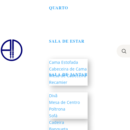
QUARTO
SALA DE ESTAR
Busc
prod
Cama Estofada
Cabeceira de Cama
SALA DE JANTAR
Mesa de Cabeceira
Recamier
Divã
Mesa de Centro
Poltrona
Sofá
Cadeira
Banqueta