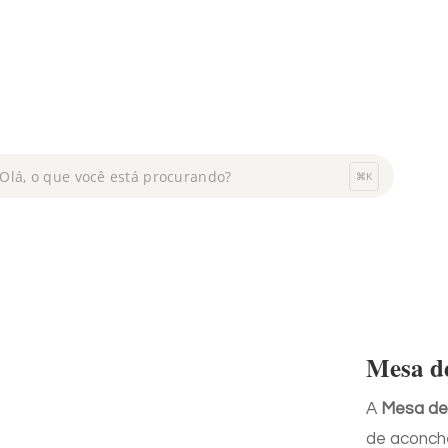
⌘K
ar
utos
Mesa d
A
Mesa de
de aconch