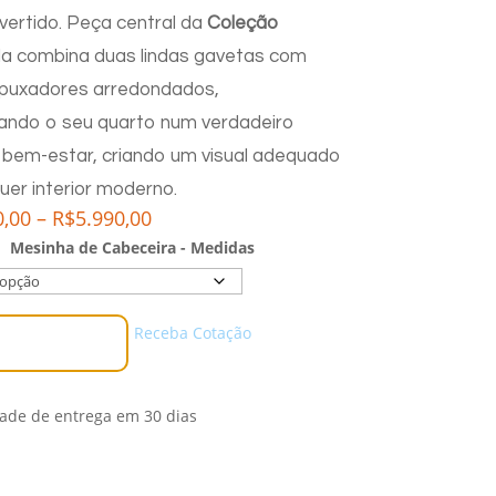
ivertido. Peça central da
Coleção
ela combina duas lindas gavetas com
 puxadores arredondados,
ando o seu quarto num verdadeiro
 bem-estar, criando um visual adequado
uer interior moderno.
Price
0,00
–
R$
5.990,00
range:
Mesinha de Cabeceira - Medidas
R$4.670,00
through
R$5.990,00
Receba Cotação
Comprar
dade de entrega em 30 dias