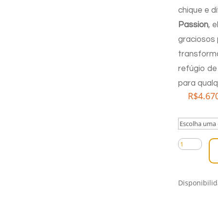
chique e d
Passion
, 
graciosos
transform
refúgio de
para qualq
R$
4.67
Mesa
de
Cabeceira
Catarina
Disponibili
quantidade