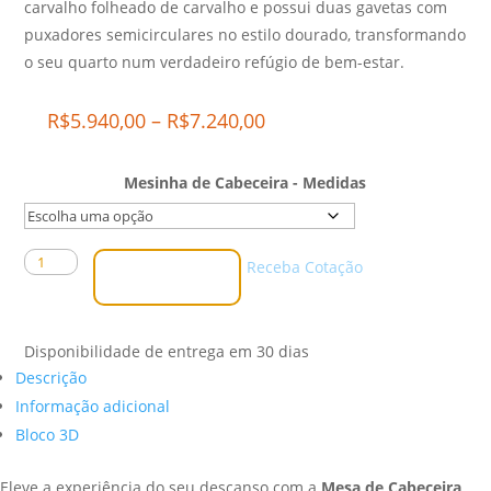
carvalho folheado de carvalho e possui duas gavetas com
puxadores semicirculares no estilo dourado, transformando
o seu quarto num verdadeiro refúgio de bem-estar.
Price
R$
5.940,00
–
R$
7.240,00
range:
R$5.940,00
Mesinha de Cabeceira - Medidas
through
R$7.240,00
Mesa
Receba Cotação
Comprar
de
Cabeceira
Celeste
Disponibilidade de entrega em 30 dias
quantidade
Descrição
Informação adicional
Bloco 3D
Eleve a experiência do seu descanso com a
Mesa de Cabeceira