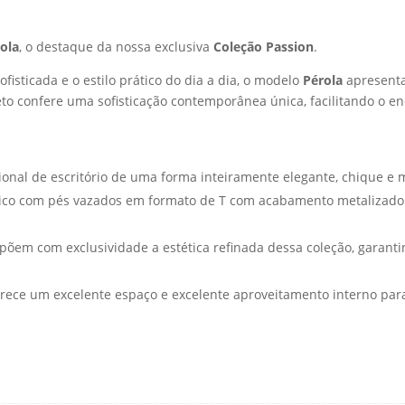
ola
, o destaque da nossa exclusiva
Coleção Passion
.
fisticada e o estilo prático do dia a dia, o modelo
Pérola
apresenta
eto confere uma sofisticação contemporânea única, facilitando o e
ional de escritório de uma forma inteiramente elegante, chique e
nico com pés vazados em formato de T com acabamento metalizado f
põem com exclusividade a estética refinada dessa coleção, garan
rece um excelente espaço e excelente aproveitamento interno par