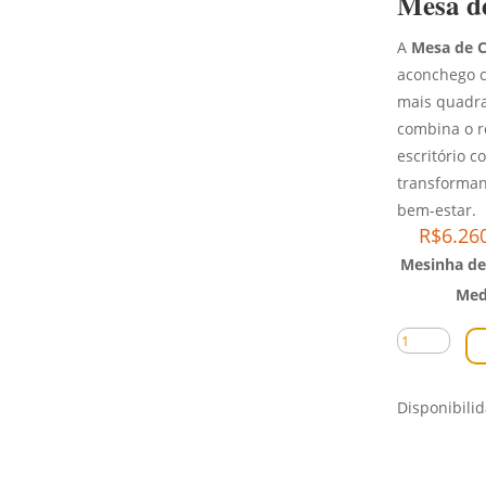
Mesa de
A
Mesa de C
aconchego c
mais quadra
combina o r
escritório 
transforman
bem-estar.
R$
6.26
Mesinha de
Med
Mesa
de
Cabeceira
Disponibili
Pérola
quantidade