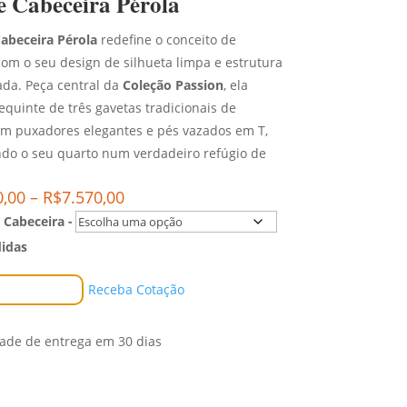
 Cabeceira Pérola
abeceira Pérola
redefine o conceito de
om o seu design de silhueta limpa e estrutura
da. Peça central da
Coleção Passion
, ela
equinte de três gavetas tradicionais de
com puxadores elegantes e pés vazados em T,
do o seu quarto num verdadeiro refúgio de
Price
0,00
–
R$
7.570,00
range:
 Cabeceira -
R$6.260,00
idas
through
R$7.570,00
Comprar
Receba Cotação
dade de entrega em 30 dias