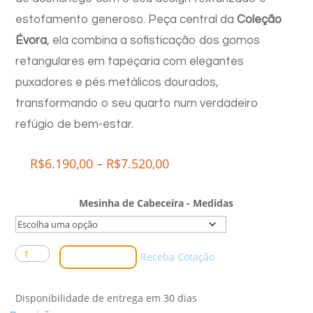
estofamento generoso. Peça central da
Coleção
Évora
, ela combina a sofisticação dos gomos
retangulares em tapeçaria com elegantes
puxadores e pés metálicos dourados,
transformando o seu quarto num verdadeiro
refúgio de bem-estar.
Price
R$
6.190,00
–
R$
7.520,00
range:
R$6.190,00
Mesinha de Cabeceira - Medidas
through
R$7.520,00
Mesa
Comprar
Receba Cotação
de
Cabeceira
Disponibilidade de entrega em 30 dias
Savannah