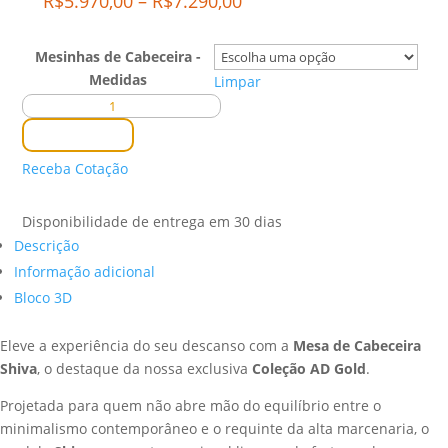
Price
R$
5.970,00
–
R$
7.290,00
range:
R$5.970,00
Mesinhas de Cabeceira -
through
Medidas
Limpar
R$7.290,00
Mesa
de
Comprar
Cabeceira
Receba Cotação
Shiva
quantidade
Disponibilidade de entrega em 30 dias
Descrição
Informação adicional
Bloco 3D
Eleve a experiência do seu descanso com a
Mesa de Cabeceira
Shiva
, o destaque da nossa exclusiva
Coleção AD Gold
.
Projetada para quem não abre mão do equilíbrio entre o
minimalismo contemporâneo e o requinte da alta marcenaria, o