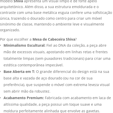
modelo
Shiva
apresenta um visual limpo e de forte apelo
arquitetónico. Além disso, a sua estrutura emoldurada e o
contraste com uma base metálica esguia confere uma sofisticação
única, trazendo o dourado como centro para criar um móvel
sinónimo de classe, mantendo o ambiente leve e visualmente
organizado.
Por que escolher a
Mesa de Cabeceira Shiva
?
Minimalismo Escultural:
Fiel ao DNA da coleção, a peça abre
mão de excessos visuais, apostando em linhas retas e frentes
totalmente limpas (sem puxadores tradicionais) para criar uma
estética contemporânea impecável.
Base Aberta em T:
O grande diferencial do design está na sua
base alta e vazada de aço dourado (ou na cor de sua
preferência), que suspende o móvel com extrema leveza visual
sem abrir mão da robustez.
Acabamento Premium:
Fabricada com acabamento em laca de
altíssima qualidade, a peça possui um toque suave e uma
moldura perfeitamente alinhada que envolve as gavetas.