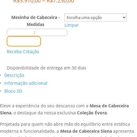
Price
R$
5.910,00
–
R$
7.230,00
range:
R$5.910,00
Mesinha de Cabeceira -
through
Medidas
Limpar
R$7.230,00
Mesa
de
Comprar
Cabeceira
Receba Cotação
Siena
quantidade
Disponibilidade de entrega em 30 dias
Descrição
Informação adicional
Bloco 3D
Eleve a experiência do seu descanso com a
Mesa de Cabeceira
Siena
, o destaque da nossa exclusiva
Coleção Évora
.
Projetada para quem não abre mão do equilíbrio entre estética
moderna e funcionalidade, a
Mesa de Cabeceira Siena
apresenta